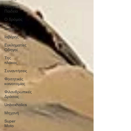
Οδηγική
Παιδεία
Ο δρόμος
έχει
Ιστορία
Ιαβέρης
Εγκληματίες
Οδηγοί
Της
πλάκας
Συναντήσεις
Φοιτητικές
καινοτομίες
Φιλανθρωπικές
Δράσεις
Unboxholics
Μηχανή
Super
Moto