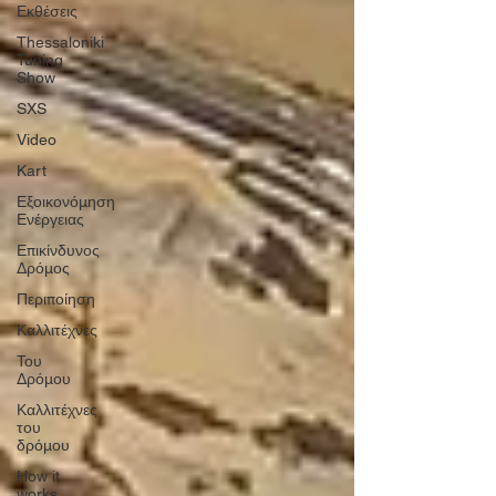
Εκθέσεις
Thessaloniki
Tuning
Show
SXS
Video
Kart
Εξοικονόμηση
Ενέργειας
Επικίνδυνος
Δρόμος
Περιποίηση
Καλλιτέχνες
Του
Δρόμου
Καλλιτέχνες
του
δρόμου
How it
works