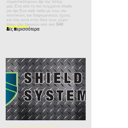
σημαντικότερους djs της πόλης
μας.Ένα απο τα πιο συγχρονα studio
για djs.Ένα web radio με τους πιο
ποιοτικούς και διαφορετικούς ήχους
καί όλα αυτά στόν δικό τους χώρο
όπου όλα ξεκινούν από εκεί
S48
Δές περισσότερα