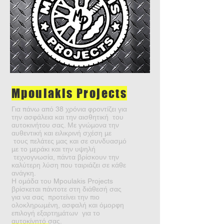
Mpoulakis Projects
Για πάνω από 38 χρόνια φροντίζει για
την ασφάλεια και την αισθητική του
αυτοκινήτου σας. Με γνώμονα την
αυθεντική και ειλικρινή σχέση με
τους πελάτες μας και σε συνδυασμό
με το μεράκι και την υψηλή
τεχνογνωσία, πάντα βρίσκουν την
καλύτερη λύση που ταιριάζει σε κάθε
ανάγκη.
Η ομάδα του Mpoulakis Projects
βρίσκεται πάντοτε στη διάθεσή σας
για να σας προτείνει την πιο
ολοκληρωμένη, ασφαλή και όμορφη
επιλογή εξαρτημάτων για το
αυτοκίνητό σας.