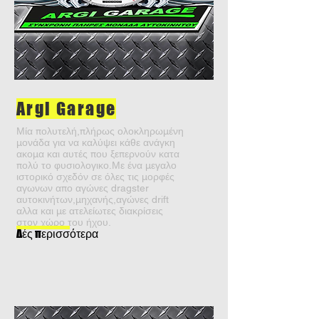
Argi Garage
Μία πολυτελή,πλήρως ολοκληρωμένη
μονάδα για να καλύψει κάθε ανάγκη
ακομα και αυτές που ξεπερνούν κατα
πολύ το φυσιολογικο.Με ένα μεγαλο
ιστορικό σχεδόν σε όλες τις μορφές
αγωνων απο αγώνες dragster
αυτοκινήτων,μηχανής,αγώνες drift
αλλα και με ατελείωτες διακρίσεις
στον χώρο του ήχου.
Δές περισσότερα