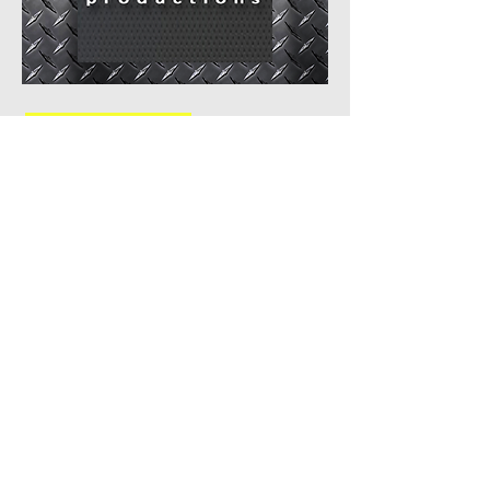
Sound Media
Ηχογραφεί δυνατά προσφέροντας
σίγουρα τις οινομικότερες καί πιο
ποιοτικές ηχογραφήσεις να καλύψουν
όλο το φάσμα συχνοτήτων από
παραγωγές,ηχογραφήσεις
ραδιοτηλεοπτικων Σποτ,voice mail
για τηλεφωνικά κέντρα επιχειρήσεων.
Δές περισσότερα