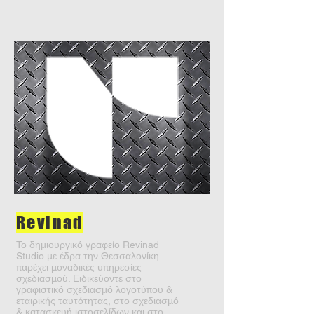
Revinad
Το δημιουργικό γραφείο Revinad
Studio με έδρα την Θεσσαλονίκη
παρέχει μοναδικές υπηρεσίες
σχεδιασμού. Ειδικεύοντε στο
γραφιστικό σχεδιασμό λογοτύπου &
εταιρικής ταυτότητας, στο σχεδιασμό
& κατασκευή ιστοσελίδων και στο