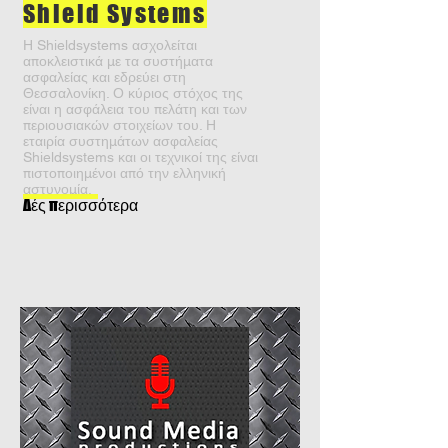
Shield Systems
Η Shieldsystems ασχολείται
αποκλειστικά με τα συστήματα
ασφαλείας και εδρεύει στη
Θεσσαλονίκη. Ο κύριος στόχος της
είναι η ασφάλεια του πελάτη και των
περιουσιακών στοιχείων του. Η
εταιρία συστημάτων ασφαλείας
Shieldsystems και οι τεχνικοί της είναι
πιστοποιημένοι από την ελληνική
αστυνομία.
Δές περισσότερα