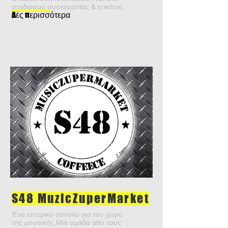
σχεδιασμό συσκευασίας & ετικέτας.
Δές περισσότερα
S48 MuzicZuperMarket
Ένα ιστορικό σύνολο για τον χώρο
της μουσικής.Μία ομάδα απο τους