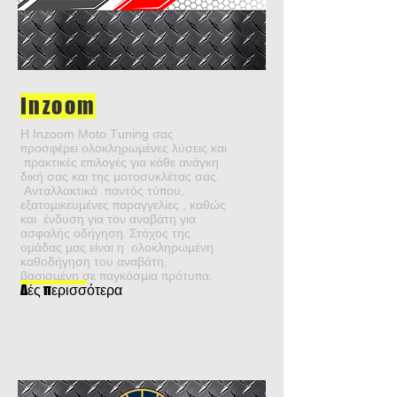
Inzoom
Η Inzoom Μoto Τuning σας
προσφέρει ολοκληρωμένες λύσεις και
πρακτικές επιλογές για κάθε ανάγκη
δική σας και της μοτοσυκλέτας σας.
Ανταλλακτικά παντός τύπου,
εξατομικευμένες παραγγελίες , καθώς
και ένδυση για τον αναβάτη για
ασφαλής οδήγηση. Στόχος της
ομάδας μας είναι η ολοκληρωμένη
καθοδήγηση του αναβάτη,
βασισμένη σε παγκόσμια πρότυπα.
Δές περισσότερα