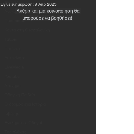
Αγώνες
Έγινε ενημέρωση:
9 Απρ 2025
 Ακόμα και μια κοινοποιηση θα 
Ανακοινώσεις
μπορούσε να βοηθήσει! 
Προορισμοί
Κοντά στη Θεσσαλονίκη
Ταξίδια
Πατέντες
Αυτοκίνητο
LiveMedia
Youtube
Ατύχημα
Οδηγική Παιδεία
Ο δρόμος έχει Ιστορία
Ιαβέρης
Εγκληματίες Οδηγοί
Της πλάκας