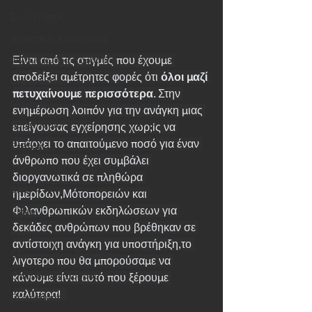
Συναντήσεις
Φοιτητικές καινοτομίες
Είναι από τις στιγμές που έχουμε 
Φιλανθρωπικές Δράσεις
αποδείξει αμέτρητες φορές ότι 
όλοι μαζί 
Unboxholics
πετυχαίνουμε περισσότερα
. Στην 
Μηχανή
ενημέρωση λοιπόν για την ανάγκη μιας 
Super Moto
επείγουσας εγχείρησης χωρ;iς να 
υπάρχει το απαιτούμενο ποσό για έναν 
Εκθέσεις
άνθρωπο που έχει συμβάλει 
Thessaloniki Tuning Show
διοργανωτικά σε πληθώρα 
SXS
ημερίδων,Μότοπορειών και 
Φιλανθρωπικών εκδηλώσεων για 
Video
δεκάδες ανθρώπων που βρέθηκαν σε 
Kart
αντίστοιχη ανάγκη για υποστήριξη,το 
Εξοικονόμηση Ενέργειας
λιγοτερο που θα μπορούσαμε να 
Επικίνδυνος Δρόμος
κάνουμε είναι αυτό που ξέρουμε 
καλύτερα!  
Περιποίηση