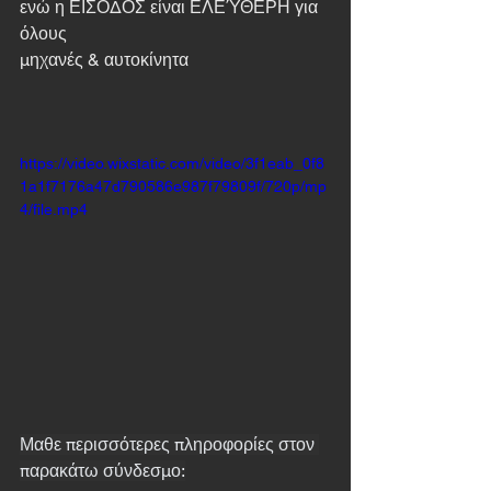
ενώ η ΕΙΣΟΔΟΣ είναι ΕΛΕΎΘΕΡΗ για 
όλους
μηχανές & αυτοκίνητα
https://video.wixstatic.com/video/3f1eab_0f8
1a1f7176a47d790586e987f79809f/720p/mp
4/file.mp4
Μαθε περισσότερες πληροφορίες στον 
παρακάτω σύνδεσμο: