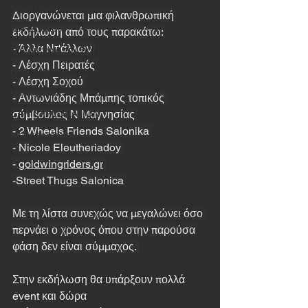
Καλλιτέχνες
Διοργανώνεται μια φιλανθρωπική 
Του Δρόμου
εκδήλωση από τους παρακάτω: 
- Άλλα Ντ'άλλων 
Καλλιτέχνες του δρόμου
- Λέσχη Πειρατές 
How it works
- Λέσχη Σοχού 
Μετατροπές
- Αντωνιάδης Μπάμπης τοπικός 
σύμβουλος Ν Μαγνησίας 
CAR EXPLORATION
- 2 Wheels Friends Salonika 
Ηλεκτροκίνηση
- Nicole Eleutheriadoy 
- 
goldwingriders.gr
-Street Thugs Salonica 
Με τη λίστα συνεχώς να μεγαλώνει όσο 
περνάει ο χρόνος όπου στην παρούσα 
φάση δεν είναι σύμμαχος. 
Στην εκδήλωση θα υπάρξουν πολλά 
event και δώρα