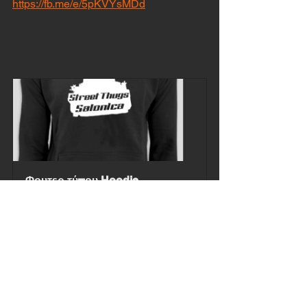
https://fb.me/e/5pKVYsMDd
Φουτερ τύπου Hoodie
Αγορά τώρα
SOS
#Trained2Go
Φιλανθρωπικές Δράσεις