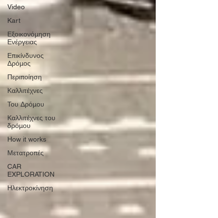
Video
Kart
Εξοικονόμηση
Ενέργειας
Επικίνδυνος
Δρόμος
Περιποίηση
Καλλιτέχνες
Του Δρόμου
Καλλιτέχνες του
δρόμου
How it works
Μετατροπές
CAR
EXPLORATION
Ηλεκτροκίνηση