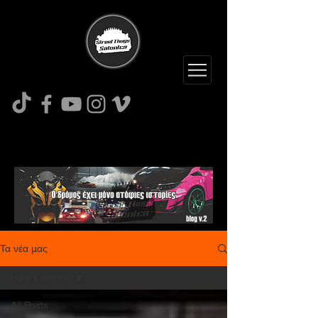
Τα νέα μας
How it works
All Posts