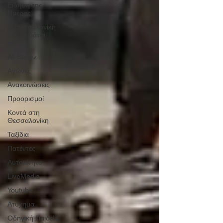
Είδηση της
Ημέρας
Η Θεσσαλονίκη
δεν κοιμάται
απόψε
All Starzz
Αγώνες
Ανακοινώσεις
Προορισμοί
Κοντά στη
Θεσσαλονίκη
Ταξίδια
Πατέντες
Αυτοκίνητο
LiveMedia
Youtube
Ατύχημα
Οδηγική Παιδεία