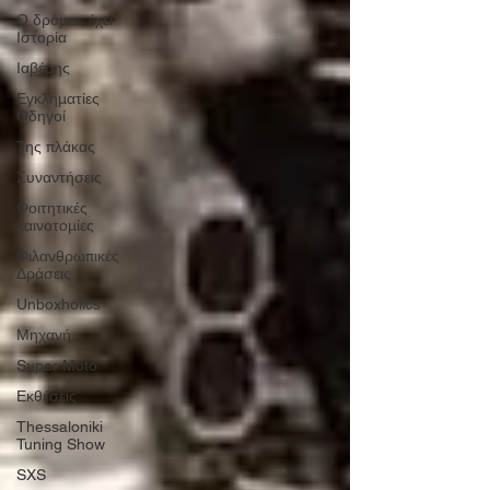
Ο δρόμος έχει
Ιστορία
Ιαβέρης
Εγκληματίες
Οδηγοί
Της πλάκας
Συναντήσεις
Φοιτητικές
καινοτομίες
Φιλανθρωπικές
Δράσεις
Unboxholics
Μηχανή
Super Moto
Εκθέσεις
Thessaloniki
Tuning Show
SXS