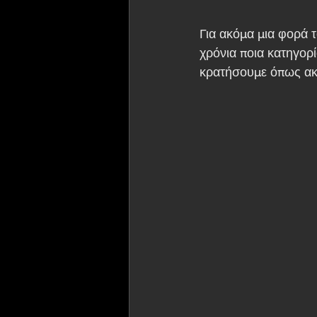
Για ακόμα μια φορά τ
χρόνια ποια κατηγορί
κρατήσουμε όπως ακ