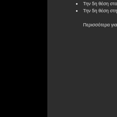
Την 5η θέση στο
Την 5η θέση στη
Περισσότερα για