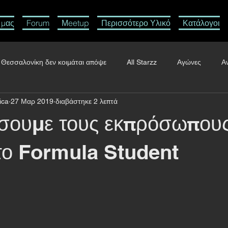
 μας
Forum
Μeetup
Περισσότερο Υλικό
Κατάλογοι
 Θεσσαλονίκη δεν κοιμάται απόψε
All Starzz
Αγώνες
Α
ica
27 Μαρ 2019
διαβάστηκε 2 λεπτά
λονίκη
Ταξίδια
Πατέντες
Αυτοκίνητο
LiveMedia
σουμε τους εκπρόσωπους
ι Ιστορία
Ιαβέρης
Εγκληματίες Οδηγοί
Της πλάκας
το Formula Student
ρωπικές Δράσεις
Unboxholics
Μηχανή
Super Moto
S
Video
Kart
Εξοικονόμηση Ενέργειας