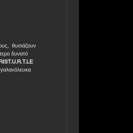
ύτερο δυνατό 
RIST.U.R.T.LE
 γαλανόλευκα 