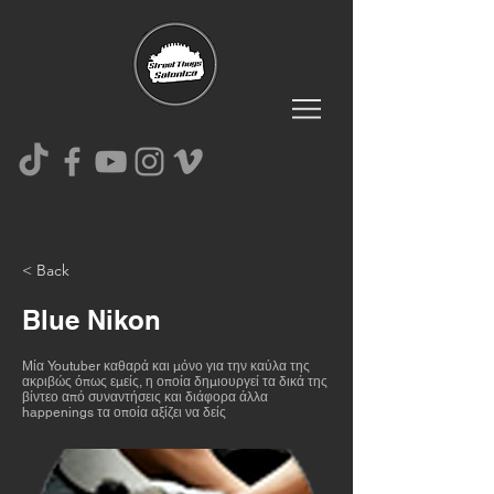
< Back
Blue Nikon
Μία Youtuber καθαρά και μόνο για την καύλα της
ακριβώς όπως εμείς, η οποία δημιουργεί τα δικά της
βίντεο από συναντήσεις και διάφορα άλλα
happenings τα οποία αξίζει να δείς