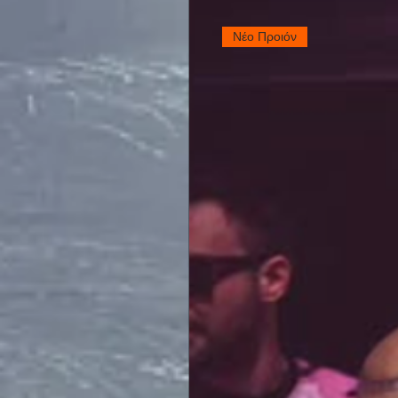
Νέο Προιόν