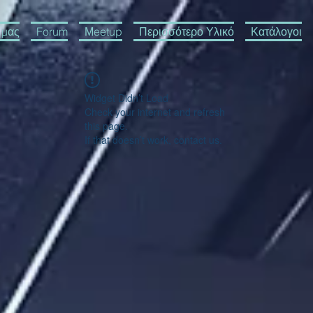
 μας
Forum
Μeetup
Περισσότερο Υλικό
Κατάλογοι
Widget Didn’t Load
Check your internet and refresh
this page.
If that doesn’t work, contact us.