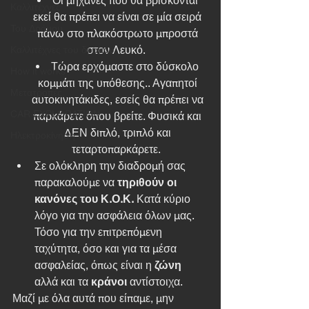
Οι μηχανές που θα βρίσκονται 
Καλλιτέχνες
εκεί θα πρέπει να είναι σε μία σειρά 
Του Δρόμου
πάνω στο πλακόστρωτο μπροστά 
στον Λευκό.  
Καλλιτέχνες του δρόμου
Τώρα ερχόμαστε στο δύσκολο 
How it works
κομμάτι της υπόθεσης.. Αγαπητοί 
Μετατροπές
αυτοκινητάκιδες, εσείς θα πρέπει να 
CAR EXPLORATION
παρκάρετε όπου βρείτε. Φυσικά και 
ΔΕΝ διπλό, τριπλό και 
Ηλεκτροκίνηση
τεταρτοπαρκάρετε.  
Σε ολόκληρη την διαδρομή σας 
παρακαλούμε να 
τηριθούν οι 
κανόνες του Κ.Ο.Κ.
 Κατά κύριο 
λόγο για την ασφάλεια όλων μας. 
Τόσο για την επιτρεπόμενη 
ταχύτητα, όσο και για τα μέσα 
ασφαλείας, όπως είναι η 
ζώνη
αλλά και τα 
κράνοι 
αντίστοιχα. 
Μαζί με όλα αυτά που είπαμε, μην 