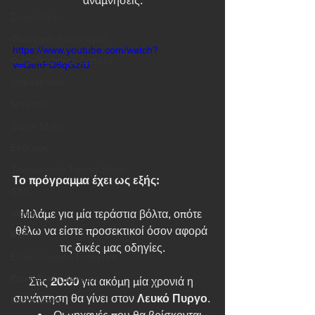
αναμνήσεις.
Συναντήσεις
Φοιτητικές καινοτομίες
https://www.youtube.com/watch?
Φιλανθρωπικές Δράσεις
v=QehFQ6qGztU
Unboxholics
Μηχανή
Super Moto
Εκθέσεις
Thessaloniki Tuning Show
Το πρόγραμμα έχει ως εξής:
SXS
Μιλάμε για μία τεράστια βόλτα, οπότε 
Video
θέλω να είστε προσεκτικοί όσον αφορά 
Kart
τις δικές μας οδηγίες.
Εξοικονόμηση Ενέργειας
Επικίνδυνος Δρόμος
Στις 
20:00
 για ακόμη μία χρονιά η 
συνάντηση θα γίνει στον 
Λευκό Πυργο
. 
Περιποίηση