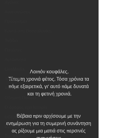
Αγώνες
Ανακοινώσεις
Προορισμοί
Κοντά στη Θεσσαλονίκη
Ταξίδια
Πατέντες
Αυτοκίνητο
LiveMedia
Λοιπόν κουφάλες.
Τέταρτη χρονιά φέτος. Τόσα χρόνια τα 
Youtube
πάμε εξαιρετικά, γι' αυτό πάμε δυνατά 
Ατύχημα
και τη φετινή χρονιά.
Οδηγική Παιδεία
Ο δρόμος έχει Ιστορία
Βέβαια πριν αρχίσουμε με την 
Ιαβέρης
ενημέρωση για τη συμερινή συνάντηση 
Εγκληματίες Οδηγοί
ας ρίξουμε μια ματιά στις περσινές 
Της πλάκας