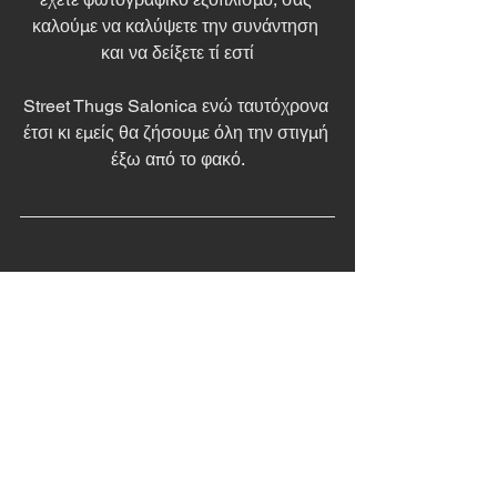
καλούμε να καλύψετε την συνάντηση 
και να δείξετε τί εστί
Street Thugs Salonica ενώ ταυτόχρονα 
έτσι κι εμείς θα ζήσουμε όλη την στιγμή 
έξω από το φακό.
Τέλος κάθε χρόνο είχαμε φιλανθρωπική 
δράση, ΦΈΤΟΣ τολμάμε το διαφορετικό 
και μαζεύουμε ενδιαφερόμενους για 