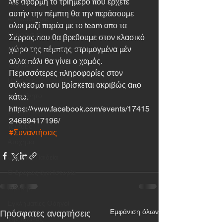
Mε αφορμή το τριήμερο που έρχετε 
Αγώνες
αυτήν την πέμπτη θα την περάσουμε 
Ανακοινώσεις
ολοι μαζί παρέα με το team απο τα 
Προορισμοί
Σέρρας,που θα βρεθουμε στον κλασικό 
χώρο της πέμπτης στριμογμένα μέν 
Κοντά στη Θεσσαλονίκη
αλλα πάλι θα γίνει ο χαμός. 
Ταξίδια
Περισσότερες πληροφορίες στον 
Πατέντες
σύνδεσμο που βρίσκεται ακριβώς απο 
Αυτοκίνητο
κάτω.
https://www.facebook.com/events/17415
LiveMedia
24689417196/
Youtube
#Συναντήσεις
Ατύχημα
Οδηγική Παιδεία
Ο δρόμος έχει Ιστορία
Ιαβέρης
Εγκληματίες Οδηγοί
Εμφάνιση όλων
Πρόσφατες αναρτήσεις
Της πλάκας