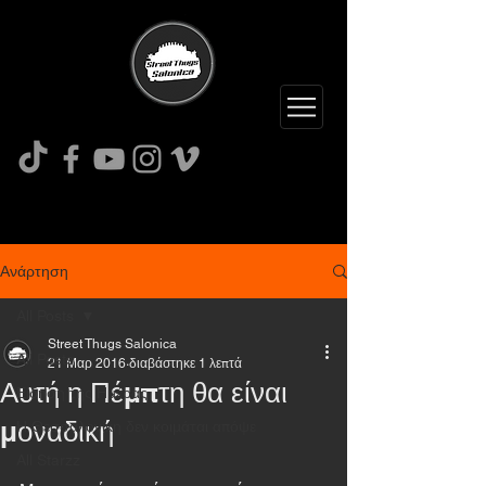
Ανάρτηση
All Posts
Street Thugs Salonica
All Posts
21 Μαρ 2016
διαβάστηκε 1 λεπτά
Αυτή η Πέμπτη θα είναι
Είδηση της Ημέρας
μοναδική
Η Θεσσαλονίκη δεν κοιμάται απόψε
All Starzz