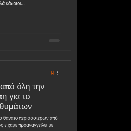
ά κάποιοι...
 από όλη την
η για το
 θυμάτων
κο θάνατο περισσοτερων από
 είχαμε προαναγγείλει με