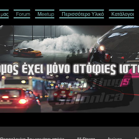
 μας
Forum
Μeetup
Περισσότερο Υλικό
Κατάλογοι
Θεσσαλονίκη δεν κοιμάται απόψε
All Starzz
Αγώνες
Αν