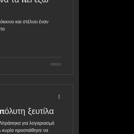
στο θάνατο
πόλυτη ξευτίλα
 Ντράπηκα για λογαριασμό
Α κυρία προσπάθησε να