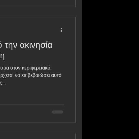
 την ακινησία
νη
ισμα στον περιφερειακό,
ρχεται να επιβεβαιώσει αυτό
...