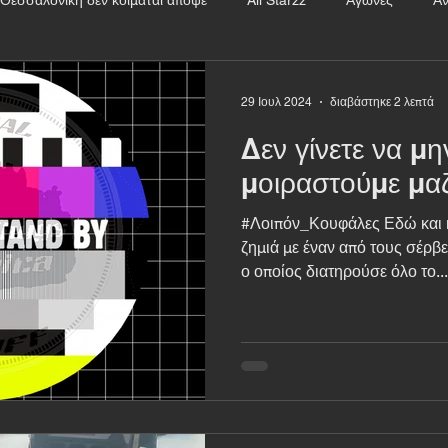
λονίκη
Ταξίδια
Πατέντες
Αυτοκίνητο
LiveMedia
29 Ιουλ 2024
διαβάστηκε 2 λεπτά
Δεν γίνετε να μη
 Ιστορία
Ιαβέρης
Εγκληματίες Οδηγοί
Της πλάκας
μοιραστούμε μαζ
#Λοιπόν_Κουφάλες Εδώ και 
ρωπικές Δράσεις
Unboxholics
Μηχανή
Super Moto
ζημιά με έναν από τους σέρβε
ο οποίος διατηρούσε όλο το...
S
Video
Kart
Εξοικονόμηση Ενέργειας