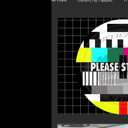
Προορισμοί
Κοντά στη Θεσσα
Οδηγική Παιδεία
Ο δρόμος έχει
Φοιτητικές καινοτομίες
Φιλανθ
Thessaloniki Tuning Show
SX