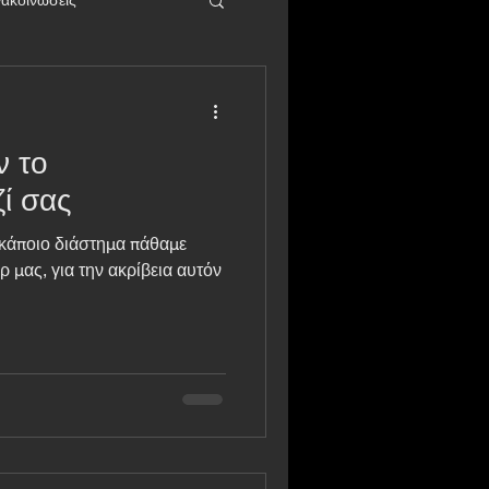
Youtube
Ατύχημα
ν το
Συναντήσεις
ί σας
κάποιο διάστημα πάθαμε
Εκθέσεις
ρ μας, για την ακρίβεια αυτόν