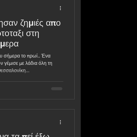
ησαν ζημιές απο
τοταξι στη
ήμερα
υ σήμερα το πρωί.. Ένα
ν γέμισε με λάδια όλη τη
εσσαλονίκη...
να τα πεί έξω