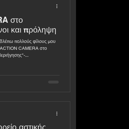
A στο
οι και πρόληψη
 Βλέπω πολλούς φίλους μου
εριήγησης"-...
ρείο αστικής