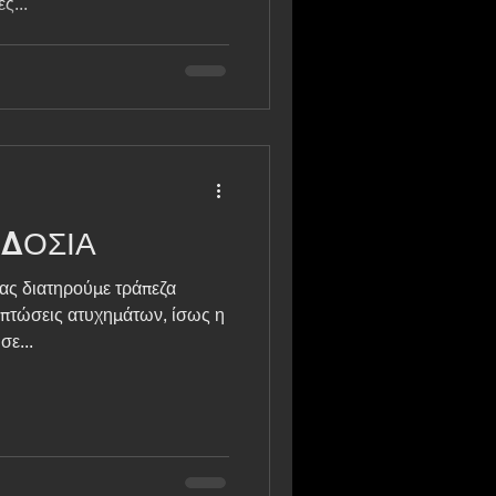
έρες...
ΟΔΟΣΙΑ
μας διατηρούμε τράπεζα
ριπτώσεις ατυχημάτων, ίσως η
σε...